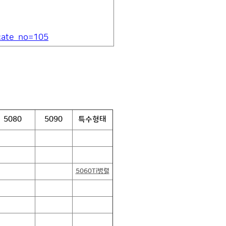
?cate_no=105
5080
5090
특수형태
5060Ti병렬