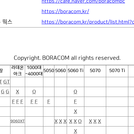
https://cafe.naver.com/boracompc
https://boracom.kr/
용 웍스
https://boracom.kr/product/list.html
Copyright. BORACOM all rights reserved.
라데온
1000대
장
5050
5060
5060 Ti
5070
5070 Ti
아크
~4000대
T
GT
G
G
X
O
O
F
F
F
F
F
F
F
X
X
X
X
X
X
O
X
X
X
9060XT
X