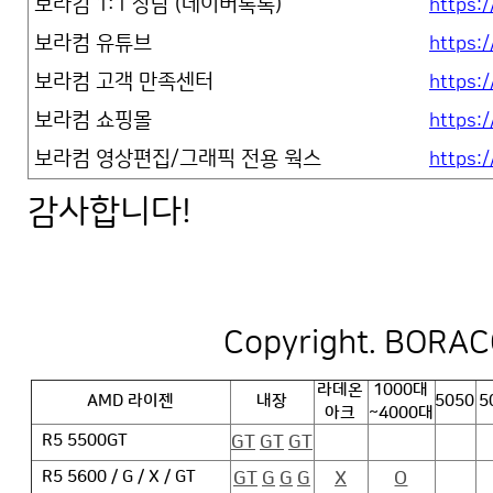
보라컴 1:1 상담 (네이버톡톡)
https:/
보라컴 유튜브
https
보라컴 고객 만족센터
https:
보라컴 쇼핑몰
https:
보라컴 영상편집/그래픽 전용 웍스
https:
감사합니다!
Copyright. BORACO
라데온
1000대
AMD 라이젠
내장
5050
5
아크
~4000대
GT
GT
GT
R5 5500GT
GT
G
G
G
X
O
R5 5600 / G / X / GT