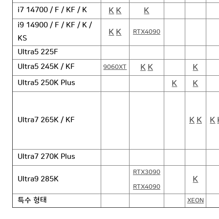
K
K
K
i7 14700 / F / KF / K
i9 14900 / F / KF / K /
K
K
RTX4090
KS
Ultra5 225F
K
K
K
Ultra5 245K / KF
9060XT
K
K
Ultra5 250K Plus
K
K
K
Ultra7 265K / KF
Ultra7 270K Plus
RTX3090
K
Ultra9 285K
RTX4090
특수 형태
XEON