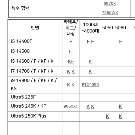
9970X
특수 형태
7965WX
라데온/
1000대
인텔
5050
5060
아크/
~4000대
내장
F
F
F
F
i5 14400F
O
i5 14500
KF
K
i5 14600 / F / KF / K
K
K
K
i7 14700 / F / KF / K
i9 14900 / F / KF / K /
K
K
RTX4090
KS
Ultra5 225F
K
K
K
Ultra5 245K / KF
9060XT
K
K
Ultra5 250K Plus