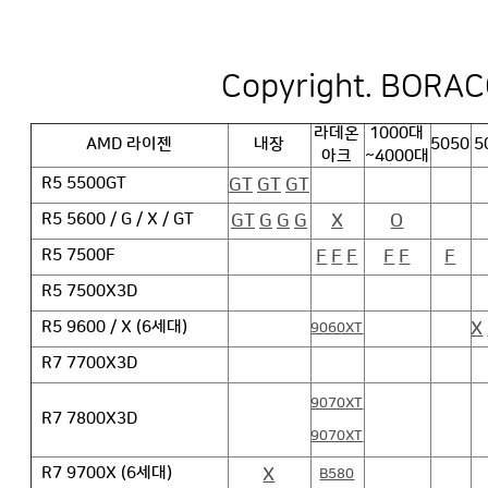
Copyright. BORACO
라데온
1000대
AMD 라이젠
내장
5050
5
아크
~4000대
GT
GT
GT
R5 5500GT
GT
G
G
G
X
O
R5 5600 / G / X / GT
F
F
F
F
F
F
R5 7500F
R5 7500X3D
X
R5 9600 / X (6세대)
9060XT
R7 7700X3D
9070XT
R7 7800X3D
9070XT
X
R7 9700X (6세대)
B580