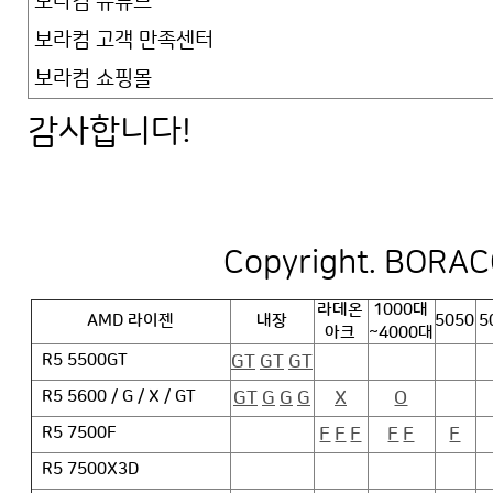
보라컴 유튜브
보라컴 고객 만족센터
보라컴 쇼핑몰
감사합니다!
Copyright. BORACO
라데온
1000대
AMD 라이젠
내장
5050
5
아크
~4000대
GT
GT
GT
R5 5500GT
GT
G
G
G
X
O
R5 5600 / G / X / GT
F
F
F
F
F
F
R5 7500F
R5 7500X3D