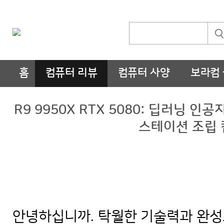
홈
컴퓨터 리뷰
컴퓨터 사양
보라컴
R9 9950X RTX 5080: 딥러닝 
스테이션 조립 
안녕하십니까. 탁월한 기술력과 완성