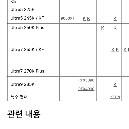
KS
Ultra5 225F
K
K
K
Ultra5 245K / KF
9060XT
K
K
Ultra5 250K Plus
K
K
K
Ultra7 265K / KF
Ultra7 270K Plus
RTX3090
K
Ultra9 285K
RTX4090
특수 형태
XEON
관련 내용