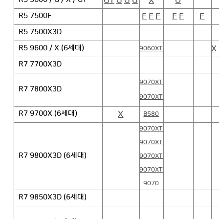
GT
G
G
G
X
O
R5 5600 / G / X / GT
F
F
F
F
F
F
R5 7500F
R5 7500X3D
X
R5 9600 / X (6세대)
9060XT
R7 7700X3D
9070XT
R7 7800X3D
9070XT
X
R7 9700X (6세대)
B580
9070XT
9070XT
R7 9800X3D (6세대)
9070XT
9070XT
9070
R7 9850X3D (6세대)