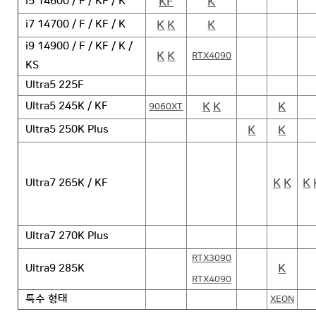
KF
K
i5 14600 / F / KF / K
K
K
K
i7 14700 / F / KF / K
i9 14900 / F / KF / K /
K
K
RTX4090
KS
Ultra5 225F
K
K
K
Ultra5 245K / KF
9060XT
K
K
Ultra5 250K Plus
K
K
K
Ultra7 265K / KF
Ultra7 270K Plus
RTX3090
K
Ultra9 285K
RTX4090
특수 형태
XEON