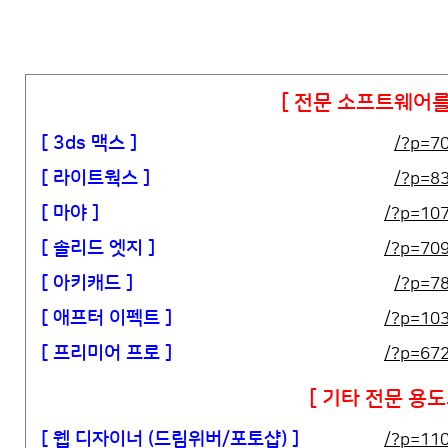
[ 전문 소프트웨어를
[ 3ds 맥스 ]
/?p=7
[ 라이트웍스 ]
/?p=8
[ 마야 ]
/?p=10
[ 솔리드 엣지 ]
/?p=70
[ 아키캐드 ]
/?p=7
[ 애프터 이펙트 ]
/?p=10
[ 프리미어 프로 ]
/?p=67
[ 기타 전문 용
[ 웹 디자이너 (드림위버/포토샵) ]
/?p=11