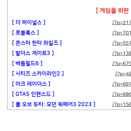
[ 게임을 위한
[ 더 파이널스 ]
/?p=21
[ 로블록스 ]
/?p=70
[ 몬스터 헌터 와일즈 ]
/?p=55
[ 발더스 게이트3 ]
/?p=13
[ 배틀필드6 ]
/?p=67
[ 시티즈 스카이라인2 ]
/?p=4
[ 아크 레이더스 ]
/?p=69
[ GTA5 인핸스드 ]
/?p=68
[ 콜 오브 듀티: 모던 워페어3 2023 ]
/?p=15