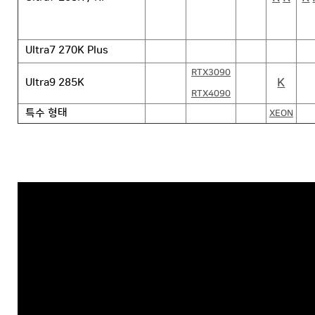
Ultra7 270K Plus
RTX3090
K
Ultra9 285K
RTX4090
특수 형태
XEON