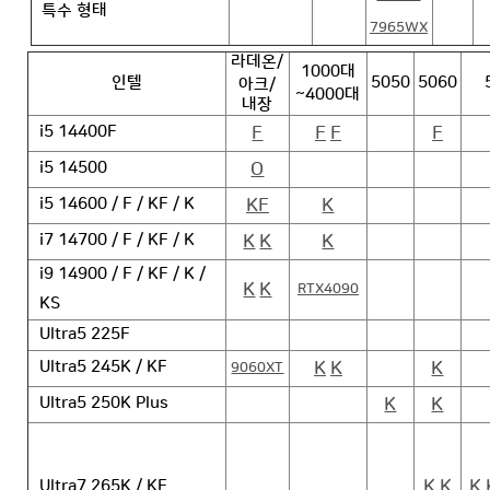
특수 형태
7965WX
라데온/
1000대
인텔
5050
5060
아크/
~4000대
내장
F
F
F
F
i5 14400F
O
i5 14500
KF
K
i5 14600 / F / KF / K
K
K
K
i7 14700 / F / KF / K
i9 14900 / F / KF / K /
K
K
RTX4090
KS
Ultra5 225F
K
K
K
Ultra5 245K / KF
9060XT
K
K
Ultra5 250K Plus
K
K
K
Ultra7 265K / KF