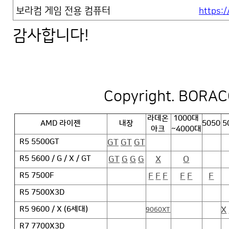
보라컴 게임 전용 컴퓨터
https:/
감사합니다!
Copyright. BORACO
라데온
1000대
AMD 라이젠
내장
5050
5
아크
~4000대
GT
GT
GT
R5 5500GT
GT
G
G
G
X
O
R5 5600 / G / X / GT
F
F
F
F
F
F
R5 7500F
R5 7500X3D
X
R5 9600 / X (6세대)
9060XT
R7 7700X3D