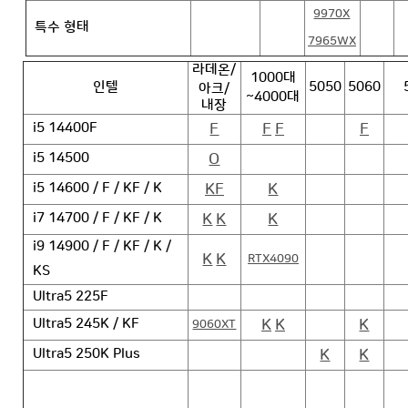
9970X
특수 형태
7965WX
라데온/
1000대
인텔
5050
5060
아크/
~4000대
내장
F
F
F
F
i5 14400F
O
i5 14500
KF
K
i5 14600 / F / KF / K
K
K
K
i7 14700 / F / KF / K
i9 14900 / F / KF / K /
K
K
RTX4090
KS
Ultra5 225F
K
K
K
Ultra5 245K / KF
9060XT
K
K
Ultra5 250K Plus