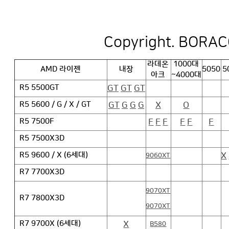
Copyright. BORACO
라데온
1000대
AMD 라이젠
내장
5050
5
아크
~4000대
GT
GT
GT
R5 5500GT
GT
G
G
G
X
O
R5 5600 / G / X / GT
F
F
F
F
F
F
R5 7500F
R5 7500X3D
X
R5 9600 / X (6세대)
9060XT
R7 7700X3D
9070XT
R7 7800X3D
9070XT
X
R7 9700X (6세대)
B580