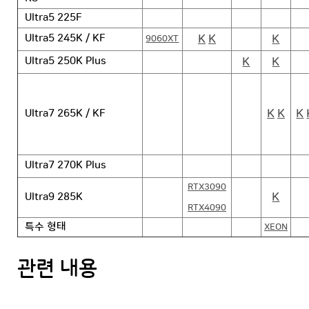
Ultra5 225F
K
K
K
Ultra5 245K / KF
9060XT
K
K
Ultra5 250K Plus
K
K
K
Ultra7 265K / KF
Ultra7 270K Plus
RTX3090
K
Ultra9 285K
RTX4090
특수 형태
XEON
관련 내용