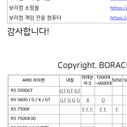
보라컴 쇼핑몰
https:/
보라컴 게임 전용 컴퓨터
https:/
감사합니다!
Copyright. BORACO
라데온
1000대
AMD 라이젠
내장
5050
5
아크
~4000대
GT
GT
GT
R5 5500GT
GT
G
G
G
X
O
R5 5600 / G / X / GT
F
F
F
F
F
F
R5 7500F
R5 7500X3D