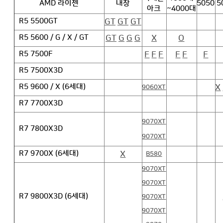
AMD 라이젠
내장
5050
5
아크
~4000대
GT
GT
GT
R5 5500GT
GT
G
G
G
X
O
R5 5600 / G / X / GT
F
F
F
F
F
F
R5 7500F
R5 7500X3D
X
R5 9600 / X (6세대)
9060XT
R7 7700X3D
9070XT
R7 7800X3D
9070XT
X
R7 9700X (6세대)
B580
9070XT
9070XT
R7 9800X3D (6세대)
9070XT
9070XT