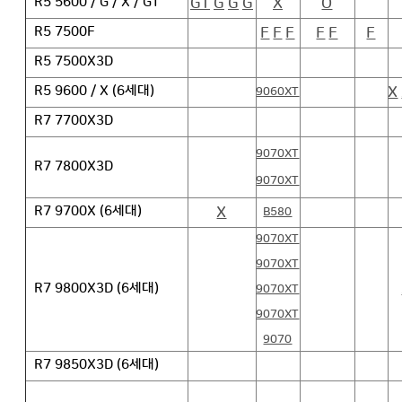
GT
G
G
G
X
O
R5 5600 / G / X / GT
F
F
F
F
F
F
R5 7500F
R5 7500X3D
X
R5 9600 / X (6세대)
9060XT
R7 7700X3D
9070XT
R7 7800X3D
9070XT
X
R7 9700X (6세대)
B580
9070XT
9070XT
R7 9800X3D (6세대)
9070XT
9070XT
9070
R7 9850X3D (6세대)