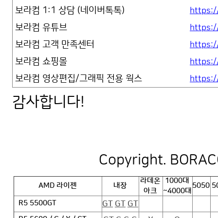
보라컴 1:1 상담 (네이버톡톡)
https:/
보라컴 유튜브
https
보라컴 고객 만족센터
https:
보라컴 쇼핑몰
https:
보라컴 영상편집/그래픽 전용 웍스
https:
감사합니다!
Copyright. BORACO
라데온
1000대
AMD 라이젠
내장
5050
5
아크
~4000대
GT
GT
GT
R5 5500GT