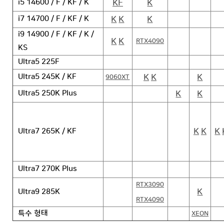
KF
K
i5 14600 / F / KF / K
K
K
K
i7 14700 / F / KF / K
i9 14900 / F / KF / K /
K
K
RTX4090
KS
Ultra5 225F
K
K
K
Ultra5 245K / KF
9060XT
K
K
Ultra5 250K Plus
K
K
K
Ultra7 265K / KF
Ultra7 270K Plus
RTX3090
K
Ultra9 285K
RTX4090
특수 형태
XEON